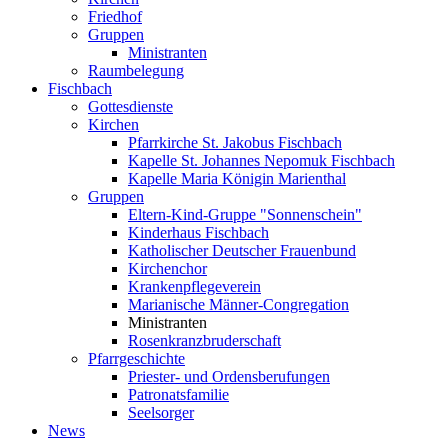
Friedhof
Gruppen
Ministranten
Raumbelegung
Fischbach
Gottesdienste
Kirchen
Pfarrkirche St. Jakobus Fischbach
Kapelle St. Johannes Nepomuk Fischbach
Kapelle Maria Königin Marienthal
Gruppen
Eltern-Kind-Gruppe "Sonnenschein"
Kinderhaus Fischbach
Katholischer Deutscher Frauenbund
Kirchenchor
Krankenpflegeverein
Marianische Männer-Congregation
Ministranten
Rosenkranzbruderschaft
Pfarrgeschichte
Priester- und Ordensberufungen
Patronatsfamilie
Seelsorger
News