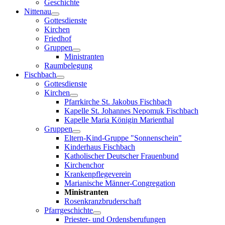
Geschichte
Nittenau
Gottesdienste
Kirchen
Friedhof
Gruppen
Ministranten
Raumbelegung
Fischbach
Gottesdienste
Kirchen
Pfarrkirche St. Jakobus Fischbach
Kapelle St. Johannes Nepomuk Fischbach
Kapelle Maria Königin Marienthal
Gruppen
Eltern-Kind-Gruppe "Sonnenschein"
Kinderhaus Fischbach
Katholischer Deutscher Frauenbund
Kirchenchor
Krankenpflegeverein
Marianische Männer-Congregation
Ministranten
Rosenkranzbruderschaft
Pfarrgeschichte
Priester- und Ordensberufungen