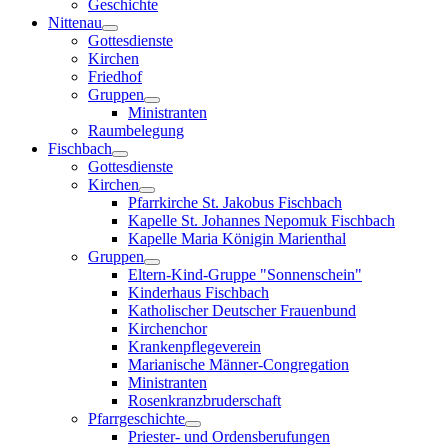
Geschichte
Nittenau
Gottesdienste
Kirchen
Friedhof
Gruppen
Ministranten
Raumbelegung
Fischbach
Gottesdienste
Kirchen
Pfarrkirche St. Jakobus Fischbach
Kapelle St. Johannes Nepomuk Fischbach
Kapelle Maria Königin Marienthal
Gruppen
Eltern-Kind-Gruppe "Sonnenschein"
Kinderhaus Fischbach
Katholischer Deutscher Frauenbund
Kirchenchor
Krankenpflegeverein
Marianische Männer-Congregation
Ministranten
Rosenkranzbruderschaft
Pfarrgeschichte
Priester- und Ordensberufungen