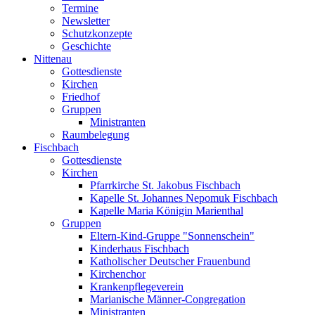
Termine
Newsletter
Schutzkonzepte
Geschichte
Nittenau
Gottesdienste
Kirchen
Friedhof
Gruppen
Ministranten
Raumbelegung
Fischbach
Gottesdienste
Kirchen
Pfarrkirche St. Jakobus Fischbach
Kapelle St. Johannes Nepomuk Fischbach
Kapelle Maria Königin Marienthal
Gruppen
Eltern-Kind-Gruppe "Sonnenschein"
Kinderhaus Fischbach
Katholischer Deutscher Frauenbund
Kirchenchor
Krankenpflegeverein
Marianische Männer-Congregation
Ministranten