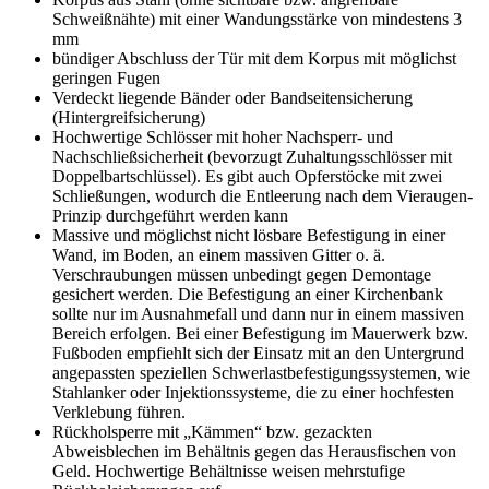
Schweißnähte) mit einer Wandungsstärke von mindestens 3
mm
bündiger Abschluss der Tür mit dem Korpus mit möglichst
geringen Fugen
Verdeckt liegende Bänder oder Bandseitensicherung
(Hintergreifsicherung)
Hochwertige Schlösser mit hoher Nachsperr- und
Nachschließsicherheit (bevorzugt Zuhaltungsschlösser mit
Doppelbartschlüssel). Es gibt auch Opferstöcke mit zwei
Schließungen, wodurch die Entleerung nach dem Vieraugen-
Prinzip durchgeführt werden kann
Massive und möglichst nicht lösbare Befestigung in einer
Wand, im Boden, an einem massiven Gitter o. ä.
Verschraubungen müssen unbedingt gegen Demontage
gesichert werden. Die Befestigung an einer Kirchenbank
sollte nur im Ausnahmefall und dann nur in einem massiven
Bereich erfolgen. Bei einer Befestigung im Mauerwerk bzw.
Fußboden empfiehlt sich der Einsatz mit an den Untergrund
angepassten speziellen Schwerlastbefestigungssystemen, wie
Stahlanker oder Injektionssysteme, die zu einer hochfesten
Verklebung führen.
Rückholsperre mit „Kämmen“ bzw. gezackten
Abweisblechen im Behältnis gegen das Herausfischen von
Geld. Hochwertige Behältnisse weisen mehrstufige