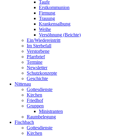
Taufe
Erstkommunion
Firmung
Trauung
Krankensalbung
Weihe
Versöhnung (Beichte)
Ein/Wiedereintritt
Im Sterbefall
Verstorbene
Pfarrbrief
Termine
Newsletter
Schutzkonzepte
Geschichte
Nittenau
Gottesdienste
Kirchen
Friedhof
Gruppen
Ministranten
Raumbelegung
Fischbach
Gottesdienste
Kirchen