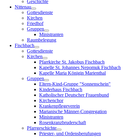
Geschichte
Nittenau
Gottesdienste
Kirchen
Friedhof
Gruppen
Ministranten
Raumbelegung
Fischbach
Gottesdienste
Kirchen
Pfarrkirche St. Jakobus Fischbach
Kapelle St. Johannes Nepomuk Fischbach
Kapelle Maria Königin Marienthal
Gruppen
Eltern-Kind-Gruppe "Sonnenschein"
Kinderhaus Fischbach
Katholischer Deutscher Frauenbund
Kirchenchor
Krankenpflegeverein
Marianische Männer-Congregation
Ministranten
Rosenkranzbruderschaft
Pfarrgeschichte
Priester- und Ordensberufungen