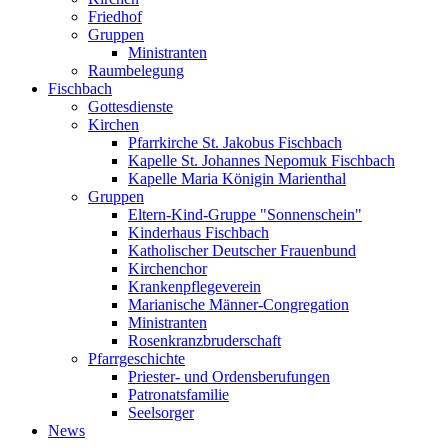
Friedhof
Gruppen
Ministranten
Raumbelegung
Fischbach
Gottesdienste
Kirchen
Pfarrkirche St. Jakobus Fischbach
Kapelle St. Johannes Nepomuk Fischbach
Kapelle Maria Königin Marienthal
Gruppen
Eltern-Kind-Gruppe "Sonnenschein"
Kinderhaus Fischbach
Katholischer Deutscher Frauenbund
Kirchenchor
Krankenpflegeverein
Marianische Männer-Congregation
Ministranten
Rosenkranzbruderschaft
Pfarrgeschichte
Priester- und Ordensberufungen
Patronatsfamilie
Seelsorger
News