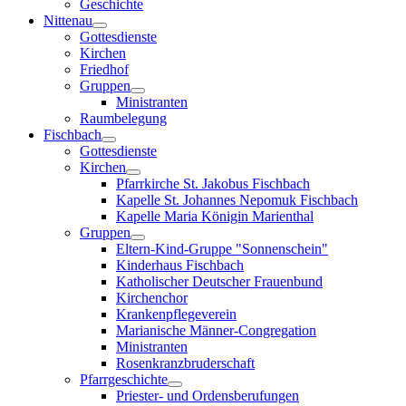
Geschichte
Nittenau
Gottesdienste
Kirchen
Friedhof
Gruppen
Ministranten
Raumbelegung
Fischbach
Gottesdienste
Kirchen
Pfarrkirche St. Jakobus Fischbach
Kapelle St. Johannes Nepomuk Fischbach
Kapelle Maria Königin Marienthal
Gruppen
Eltern-Kind-Gruppe "Sonnenschein"
Kinderhaus Fischbach
Katholischer Deutscher Frauenbund
Kirchenchor
Krankenpflegeverein
Marianische Männer-Congregation
Ministranten
Rosenkranzbruderschaft
Pfarrgeschichte
Priester- und Ordensberufungen